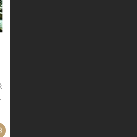
设
*
遇