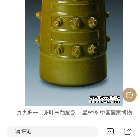
九九归一（茶叶末釉耀瓷） 孟树锋 中国国家博物
馆藏
写评论...