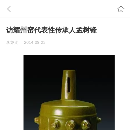
访耀州窑代表性传承人孟树锋
李亦奕
2014-09-23