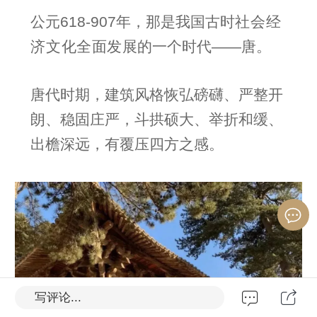
公元618-907年，那是我国古时
社会经
济文化全面发展
的一个时代——
唐
。
唐代
时期，建筑风格恢弘磅礴、严整开
朗、稳固庄严，
斗拱
硕大、举折和缓、
出檐深远，有覆压四方之感。
写评论...