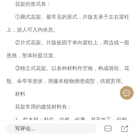
花架的形式有：
①廊式花架。最常见的形式，片版支承于左右梁柱
上，游人可入内休息。
②片式花架。片版嵌固于单向梁柱上，两边或一面
悬挑，形体轻盈活泼。
③独立式花架。以各种材料作空格，构成墙垣、花
瓶、伞亭等形状，用藤本植物缠绕成型，供观赏用。
材料
花架常用的建筑材料有：
1，竹木材：朴实、自然、价廉、易于加工，但耐
写评论...
久性差。竹材限于强度及断面尺寸，梁柱间距不宜过