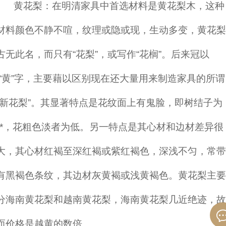
黄花梨：在明清家具中首选材料是黄花梨木，这种
材料颜色不静不喧，纹理或隐或现，生动多变，黄花梨
古无此名，而只有“花梨”，或写作“花榈”。后来冠以
“黄”字，主要藉以区别现在还大量用来制造家具的所谓
“新花梨”。其显著特点是花纹面上有鬼脸，即树结子为
**，花粗色淡者为低。另一特点是其心材和边材差异很
大，其心材红褐至深红褐或紫红褐色，深浅不匀，常带
有黑褐色条纹，其边材灰黄褐或浅黄褐色。黄花梨主要
分海南黄花梨和越南黄花梨，海南黄花梨几近绝迹，故
而价格是越黄的数倍。