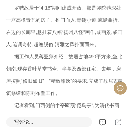
罗聘故居于“4·18”期间建成开放。那是弥陀巷深处
一座高檐青瓦的房子。推门而入,青砖小道,蜿蜒曲折。
右边的长廊里,悬挂着八幅“扬州八怪”画作,或画景,或画
人,笔调奇特,超逸脱俗,清雅之风扑面而来。
据工作人员蒋亚萍介绍，故居占地490平方米,坐北
朝南,现存香叶草堂书斋、半亭及西部住宅。去年，房
屋按照“修旧如旧”、“精致雅逸”的要求,完成了故居古建
筑修缮和陈列布置工作。
记者看到,门西侧的半亭匾额“倦鸟亭”,为清代书画
篆刻名家、仪征人吴让之所题。故居四周的屋檐石也
写评论...
已复原,东侧围墙作了局部拆迁改造,恢复了原来的八角