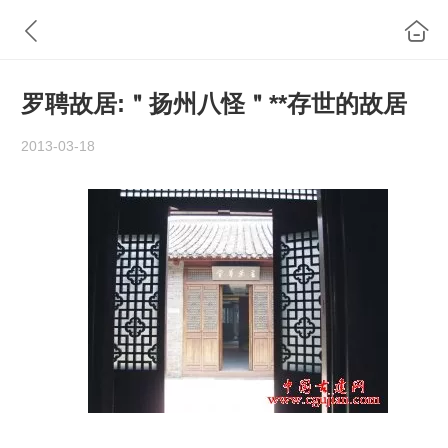
罗聘故居:＂扬州八怪＂**存世的故居
2013-03-18